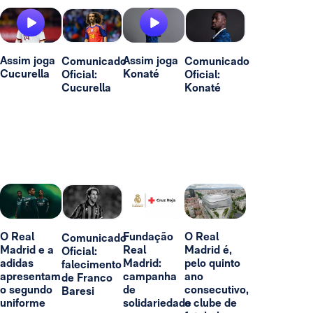
Assim joga
Assim joga
Comunicado
Comunicado
Cucurella
Konaté
Oficial:
Oficial:
Cucurella
Konaté
O Real
Fundação
O Real
Comunicado
Madrid e a
Real
Madrid é,
Oficial:
adidas
Madrid:
pelo quinto
falecimento
apresentam
campanha
ano
de Franco
o segundo
de
consecutivo,
Baresi
uniforme
solidariedade
o clube de