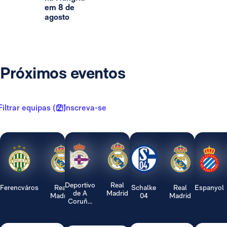
em 8 de
agosto
Próximos eventos
Filtrar equipas ( 2 )
Inscreva-se
Deportivo
Real
Ferencváros
Real
Schalke
Real
Espanyol
de A
Madrid
Madrid
04
Madrid
Coruñ...