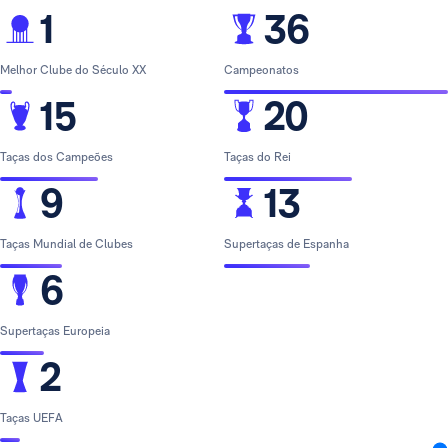
1
36
Melhor Clube do Século XX
Campeonatos
15
20
Taças dos Campeões
Taças do Rei
9
13
Taças Mundial de Clubes
Supertaças de Espanha
6
Supertaças Europeia
2
Taças UEFA