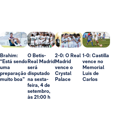
Brahim:
O Betis-
2-0: O Real
1-0: Castilla
“Está sendo
Real Madrid
Madrid
vence no
uma
será
vence o
Memorial
preparação
disputado
Crystal
Luis de
muito boa”
na sexta-
Palace
Carlos
feira, 4 de
setembro,
às 21:00 h