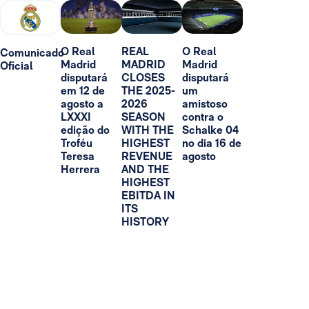
O Real
REAL
O Real
Comunicado
Madrid
MADRID
Madrid
Oficial
disputará
CLOSES
disputará
em 12 de
THE 2025-
um
agosto a
2026
amistoso
LXXXI
SEASON
contra o
edição do
WITH THE
Schalke 04
Troféu
HIGHEST
no dia 16 de
Teresa
REVENUE
agosto
Herrera
AND THE
HIGHEST
EBITDA IN
ITS
HISTORY