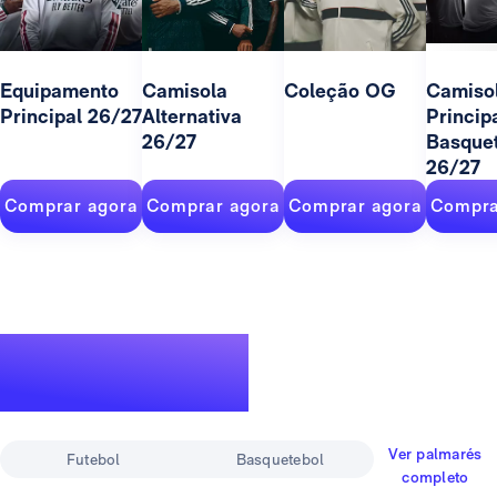
Equipamento
Camisola
Coleção OG
Camiso
Principal 26/27
Alternativa
Princip
26/27
Basque
26/27
Comprar agora
Comprar agora
Comprar agora
Compra
Um palmarés
lendário
Ver palmarés
Futebol
Basquetebol
completo