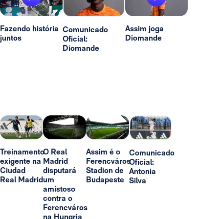
Fazendo história
Assim joga
Comunicado
juntos
Diomande
Oficial:
Diomande
Treinamento
O Real
Assim é o
Comunicado
exigente na
Madrid
Ferencváros
Oficial:
Ciudad
disputará
Stadion de
Antonia
Real Madrid
um
Budapeste
Silva
amistoso
contra o
Ferencváros
na Hungria