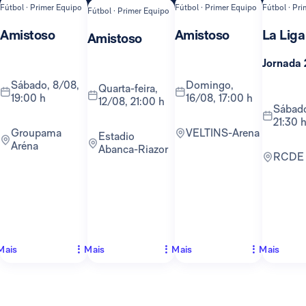
Fútbol · Primer Equipo
Fútbol · Primer Equipo
Fútbol · Pr
Fútbol · Primer Equipo
Amistoso
Amistoso
La Liga
Amistoso
Jornada 
sábado, 8/08,
domingo,
quarta-feira,
19:00 h
16/08, 17:00 h
12/08, 21:00 h
sábado, 22/08,
21:30 
Groupama
VELTINS-Arena
Estadio
Aréna
Abanca-Riazor
RCDE
Mais
Mais
Mais
Mais