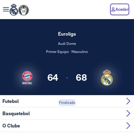
Aceder
Euroliga
Audi Dome
Primer Equipo · Masculino
64
68
-
FC Bayern
Futebol
Real Madrid
Finalizado
Munich
Basquetebol
O Clube