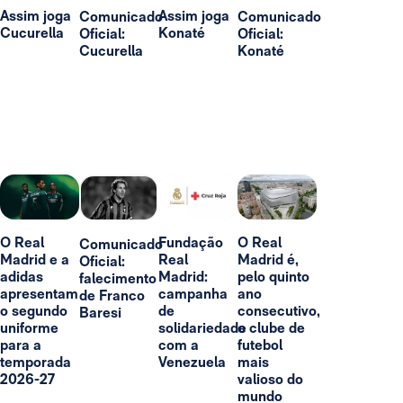
Assim joga
Assim joga
Comunicado
Comunicado
Cucurella
Konaté
Oficial:
Oficial:
Cucurella
Konaté
O Real
Fundação
O Real
Comunicado
Madrid e a
Real
Madrid é,
Oficial:
adidas
Madrid:
pelo quinto
falecimento
apresentam
campanha
ano
de Franco
o segundo
de
consecutivo,
Baresi
uniforme
solidariedade
o clube de
para a
com a
futebol
temporada
Venezuela
mais
2026-27
valioso do
mundo