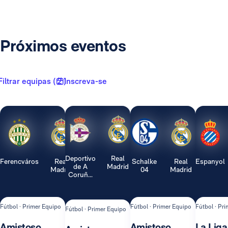
Próximos eventos
Filtrar equipas ( 2 )
Inscreva-se
Deportivo
Real
Ferencváros
Real
Schalke
Real
Espanyol
de A
Madrid
Madrid
04
Madrid
Coruñ...
Fútbol · Primer Equipo
Fútbol · Primer Equipo
Fútbol · Pr
Fútbol · Primer Equipo
Amistoso
Amistoso
La Liga