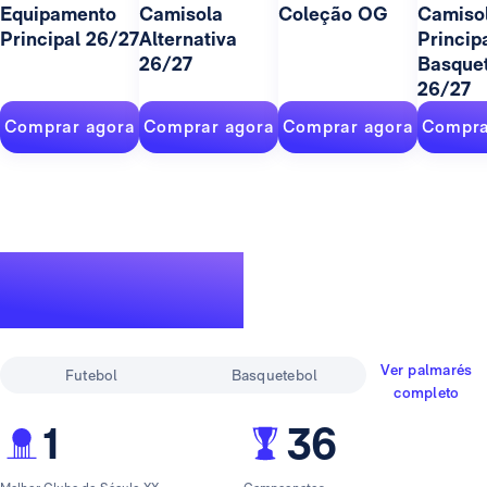
Equipamento
Camisola
Coleção OG
Camiso
Principal 26/27
Alternativa
Princip
26/27
Basque
26/27
Comprar agora
Comprar agora
Comprar agora
Compra
Um palmarés
lendário
Ver palmarés
Futebol
Basquetebol
completo
1
36