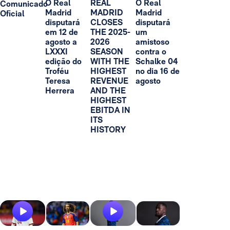
O Real
REAL
O Real
Comunicado
Madrid
MADRID
Madrid
Oficial
disputará
CLOSES
disputará
em 12 de
THE 2025-
um
agosto a
2026
amistoso
LXXXI
SEASON
contra o
edição do
WITH THE
Schalke 04
Troféu
HIGHEST
no dia 16 de
Teresa
REVENUE
agosto
Herrera
AND THE
HIGHEST
EBITDA IN
ITS
HISTORY