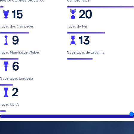
Melhor Clube do Século XX
Campeonatos
15
20
Taças dos Campeões
Taças do Rei
9
13
Taças Mundial de Clubes
Supertaças de Espanha
6
Supertaças Europeia
2
Taças UEFA