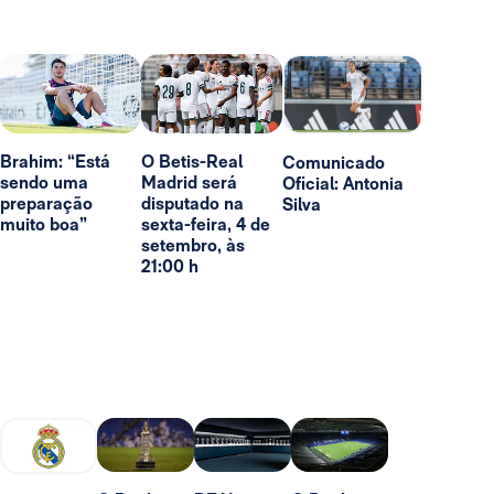
Brahim: “Está
O Betis-Real
Comunicado
sendo uma
Madrid será
Oficial: Antonia
preparação
disputado na
Silva
muito boa”
sexta-feira, 4 de
setembro, às
21:00 h