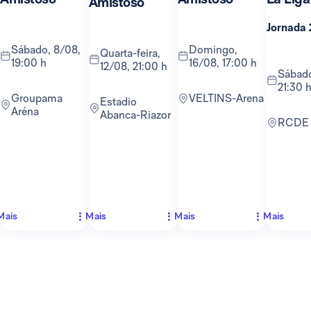
Amistoso
Jornada 
sábado, 8/08,
domingo,
quarta-feira,
19:00 h
16/08, 17:00 h
12/08, 21:00 h
sábado, 22/08,
21:30 
Groupama
VELTINS-Arena
Estadio
Aréna
Abanca-Riazor
RCDE
Mais
Mais
Mais
Mais