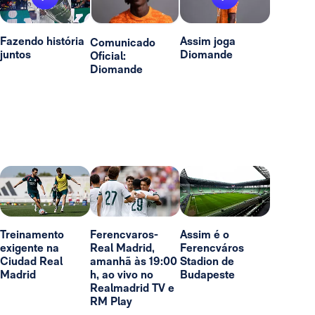
Fazendo história
Assim joga
Comunicado
juntos
Diomande
Oficial:
Diomande
Treinamento
Ferencvaros-
Assim é o
exigente na
Real Madrid,
Ferencváros
Ciudad Real
amanhã às 19:00
Stadion de
Madrid
h, ao vivo no
Budapeste
Realmadrid TV e
RM Play