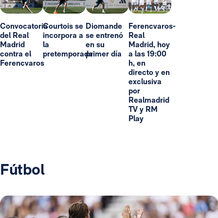
Convocatoria
Courtois se
Diomande
Ferencvaros-
del Real
incorpora a
se entrenó
Real
Madrid
la
en su
Madrid, hoy
contra el
pretemporada
primer día
a las 19:00
Ferencvaros
h, en
directo y en
exclusiva
por
Realmadrid
TV y RM
Play
Fútbol