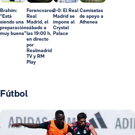
Brahim:
Ferencvaros-
2-0: El Real
Camisetas
“Está
Real
Madrid se
de apoyo a
siendo una
Madrid, el
impone al
Athenea
preparación
sábado a
Crystal
muy buena”
las 19:00 h,
Palace
en directo
por
Realmadrid
TV y RM
Play
Fútbol