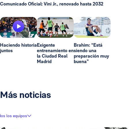
Comunicado Oficial: Vini Jr., renovado hasta 2032
Haciendo historia
Exigente
Brahim: “Está
juntos
entrenamiento en
siendo una
la Ciudad Real
preparación muy
Madrid
buena”
Más noticias
dos los equipos