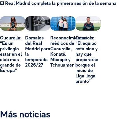
El Real Madrid completa la primera sesión de la semana
Cucurella:
Dorsales
Reconocimientos
Courtois:
“Es un
del Real
médicos de
“El equipo
privilegio
Madrid para
Cucurella,
está bien y
estar en el
la
Konaté,
hay que
club más
temporada
Mbappé y
prepararse
grande de
2026/27
Tchouameni
porque el
Europa”
inicio de
Liga llega
pronto”
Más noticias