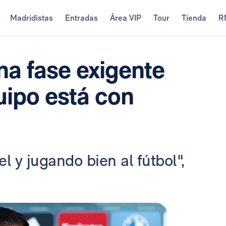
Madridistas
Entradas
Área VIP
Tour
Tienda
R
na fase exigente
quipo está con
l y jugando bien al fútbol",