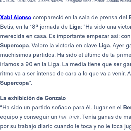
NOTICIA.
04/01/2026
Alberto Navarro
Fotógrafo: María Jiménez, Antonio Villalb
Xabi Alonso
compareció en la sala de prensa del
Betis, en la 18ª jornada de
Liga
: "Ha sido una vict
merecida en casa. Es importante empezar así: con
Supercopa
. Valoro la victoria en clave
Liga
. Ayer 
muchísimos partidos. Ha sido el último de la prim
iríamos a 90 en la Liga. La media tiene que ser g
ritmo va a ser intenso de cara a lo que va a venir
Supercopa
”.
La exhibición de Gonzalo
“Ha sido un partido soñado para él. Jugar en el
Be
equipo y conseguir un
hat-trick
. Tenía ganas de ma
por su trabajo diario cuando le toca y no le toca j