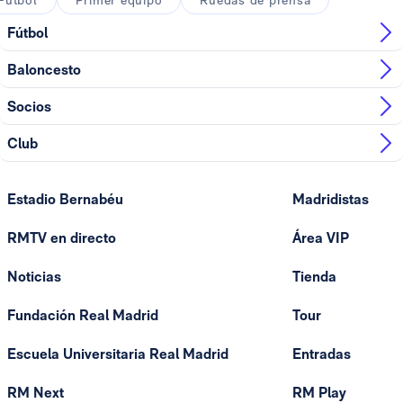
Fútbol
Primer equipo
Ruedas de prensa
Fútbol
Baloncesto
Socios
Club
Estadio Bernabéu
Madridistas
RMTV en directo
Área VIP
Noticias
Tienda
Fundación Real Madrid
Tour
Escuela Universitaria Real Madrid
Entradas
RM Next
RM Play