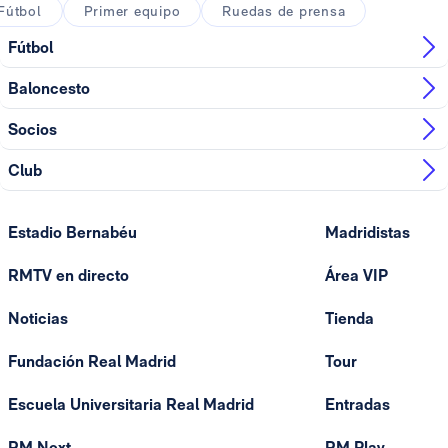
Fútbol
Primer equipo
Ruedas de prensa
Fútbol
Baloncesto
Socios
Club
Estadio Bernabéu
Madridistas
RMTV en directo
Área VIP
Noticias
Tienda
Fundación Real Madrid
Tour
Escuela Universitaria Real Madrid
Entradas
RM Next
RM Play