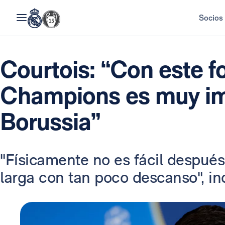
Socios
Courtois: “Con este f
Champions es muy im
Borussia”
"Físicamente no es fácil despué
larga con tan poco descanso", ind