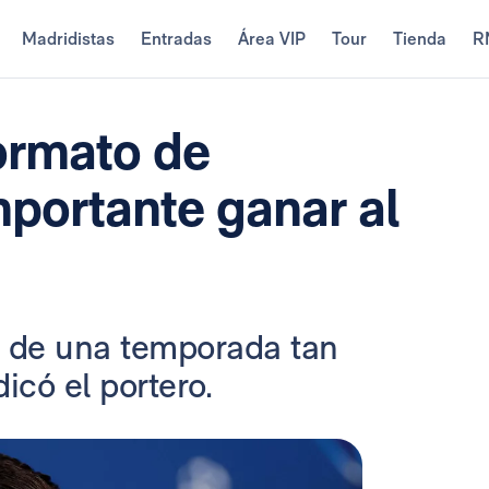
Madridistas
Entradas
Área VIP
Tour
Tienda
R
ormato de
portante ganar al
s de una temporada tan
icó el portero.