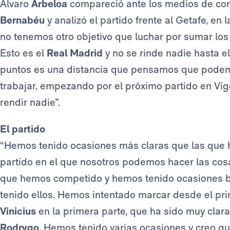
Álvaro
Arbeloa
compareció ante los medios de com
Bernabéu
y analizó el partido frente al Getafe, en
no tenemos otro objetivo que luchar por sumar los 3
Esto es el
Real Madrid
y no se rinde nadie hasta el
puntos es una distancia que pensamos que podemo
trabajar, empezando por el próximo partido en Vig
rendir nadie”.
El partido
“Hemos tenido ocasiones más claras que las que h
partido en el que nosotros podemos hacer las cosa
que hemos competido y hemos tenido ocasiones b
tenido ellos. Hemos intentado marcar desde el pr
Vinicius
en la primera parte, que ha sido muy clara
Rodrygo
. Hemos tenido varias ocasiones y creo q