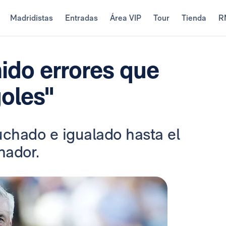
Madridistas
Entradas
Área VIP
Tour
Tienda
R
ido errores que
goles"
uchado e igualado hasta el
enador.