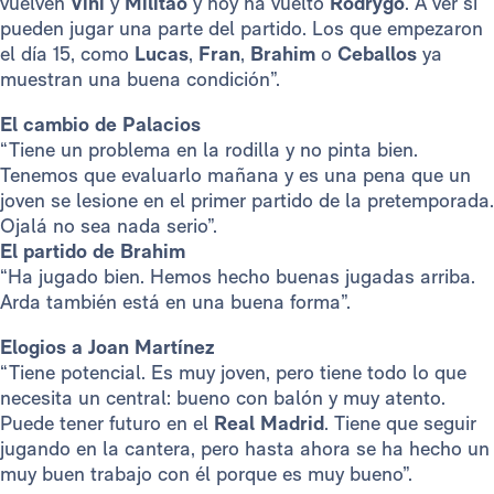
vuelven
Vini
y
Militão
y hoy ha vuelto
Rodrygo
. A ver si
pueden jugar una parte del partido. Los que empezaron
el día 15, como
Lucas
,
Fran
,
Brahim
o
Ceballos
ya
muestran una buena condición”.
El cambio de Palacios
“Tiene un problema en la rodilla y no pinta bien.
Tenemos que evaluarlo mañana y es una pena que un
joven se lesione en el primer partido de la pretemporada.
Ojalá no sea nada serio”.
El partido de Brahim
“Ha jugado bien. Hemos hecho buenas jugadas arriba.
Arda también está en una buena forma”.
Elogios a Joan Martínez
“Tiene potencial. Es muy joven, pero tiene todo lo que
necesita un central: bueno con balón y muy atento.
Puede tener futuro en el
Real Madrid
. Tiene que seguir
jugando en la cantera, pero hasta ahora se ha hecho un
muy buen trabajo con él porque es muy bueno”.