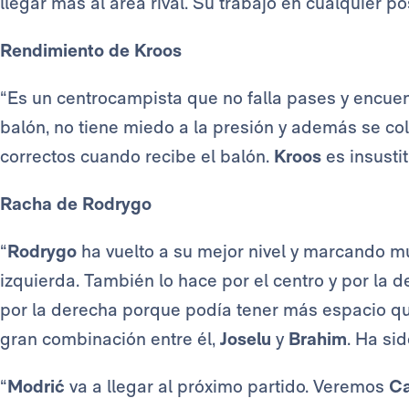
llegar más al área rival. Su trabajo en cualquier po
Rendimiento de Kroos
“Es un centrocampista que no falla pases y encuen
balón, no tiene miedo a la presión y además se col
correctos cuando recibe el balón.
Kroos
es insusti
Racha de Rodrygo
“
Rodrygo
ha vuelto a su mejor nivel y marcando m
izquierda. También lo hace por el centro y por la 
por la derecha porque podía tener más espacio q
gran combinación entre él,
Joselu
y
Brahim
. Ha si
“
Modrić
va a llegar al próximo partido. Veremos
Ca