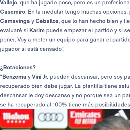
Vallejo
, que ha jugado poco, pero es un profesional
Casemiro
. En la medular tengo muchas opciones,
Camavinga
y
Ceballos
, que lo han hecho bien y t
evaluaré si
Karim
puede empezar el partido y si s
poner. Voy a meter un equipo para ganar el partido
jugador si está cansado”.
¿Rotaciones?
“
Benzema
y
Vini Jr.
pueden descansar, pero soy par
recuperado bien debe jugar. La plantilla tiene sal
descansar le doy descanso y no porque sea un par
se ha recuperado al 100% tiene más posibilidades 