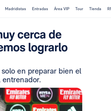
Madridistas
Entradas
Área VIP
Tour
Tienda
R
muy cerca de
remos lograrlo
solo en preparar bien el
l entrenador.