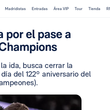
Madridistas
Entradas
Área VIP
Tour
Tienda
R
a por el pase a
a Champions
a ida, busca cerrar la
 día del 122º aniversario del
Campeones).