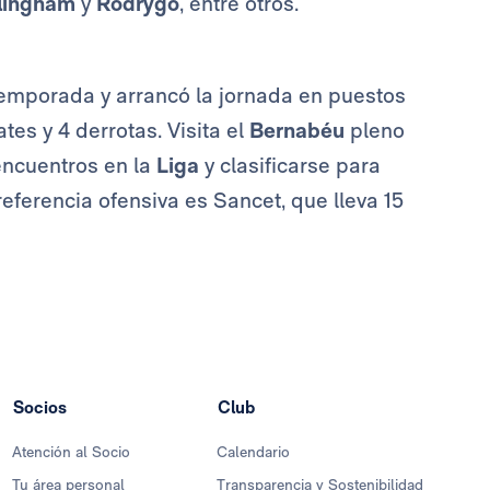
lingham
y
Rodrygo
, entre otros.
temporada y arrancó la jornada en puestos
tes y 4 derrotas. Visita el
Bernabéu
pleno
encuentros en la
Liga
y clasificarse para
referencia ofensiva es Sancet, que lleva 15
Socios
Club
Atención al Socio
Calendario
Tu área personal
Transparencia y Sostenibilidad