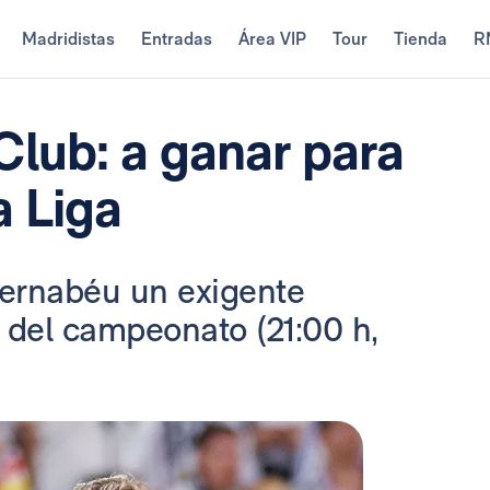
Madridistas
Entradas
Área VIP
Tour
Tienda
R
Club: a ganar para
a Liga
Bernabéu un exigente
o del campeonato (21:00 h,