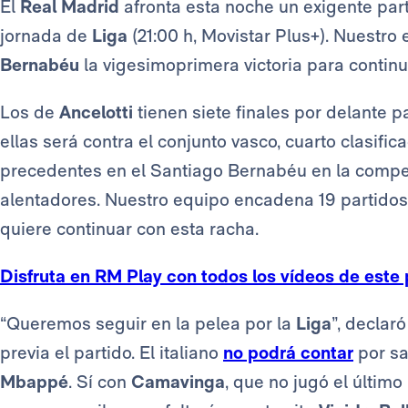
El
Real Madrid
afronta esta noche un exigente parti
jornada de
Liga
(21:00 h, Movistar Plus+). Nuestro
Bernabéu
la vigesimoprimera victoria para contin
Los de
Ancelotti
tienen siete finales por delante pa
ellas será contra el conjunto vasco, cuarto clasific
precedentes en el Santiago Bernabéu en la compe
alentadores. Nuestro equipo encadena 19 partidos i
quiere continuar con esta racha.
Disfruta en RM Play con todos los vídeos de este 
“Queremos seguir en la pelea por la
Liga
”, declar
previa el partido. El italiano
no podrá contar
por s
Mbappé
. Sí con
Camavinga
, que no jugó el último