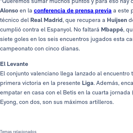
“Queremos sumar muchos puntos y para eso hay q
Alonso
en la
conferencia de prensa previa
a este p
técnico del
Real Madrid
, que recupera a
Huijsen
de
cumplió contra el Espanyol. No faltará
Mbappé
, q
siete goles en los seis encuentros jugados esta ca
campeonato con cinco dianas.
El Levante
El conjunto valenciano llega lanzado al encuentro t
primera victoria en la presente
Liga
. Además, enca
empatar en casa con el Betis en la cuarta jornada (2
Eyong, con dos, son sus máximos artilleros.
Temas relacionados