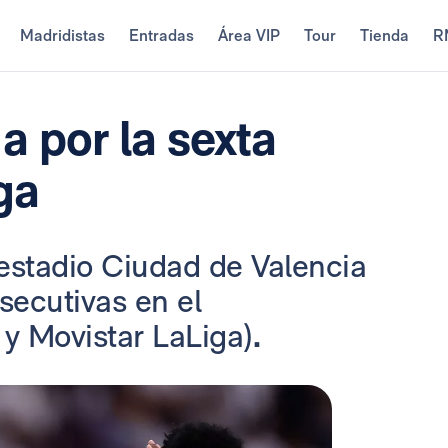
Madridistas
Entradas
Área VIP
Tour
Tienda
R
a por la sexta
ga
 estadio Ciudad de Valencia
secutivas en el
y Movistar LaLiga)
.