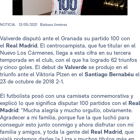
NOTICIA.
13/05/2021
Bárbara Jiménez
Valverde disputó ante el Granada su partido 100 con
el
Real Madrid
. El centrocampista, que fue titular en el
Nuevo Los Cármenes, llega a esta cifra en su tercera
temporada en el club, con el que ha logrado 62 triunfos
y cinco goles. El debut de
Valverde
se produjo en el
triunfo ante el Viktoria Plzen en el
Santiago Bernabéu
el
23 de octubre de 2018 2-1.
El futbolista posó con una camiseta conmemorativa y
explicó lo que significa disputar 100 partidos con el
Real
Madrid
: “Mucha alegría y mucho orgullo, obviamente.
Agradecer a mi familia, porque fue la que luchó para
conseguir esto junto conmigo y ahora disfrutar con mi
familia y amigos, y toda la gente del
Real Madrid
, que
ojalá podamos darles la Liga y muchos títulos más en