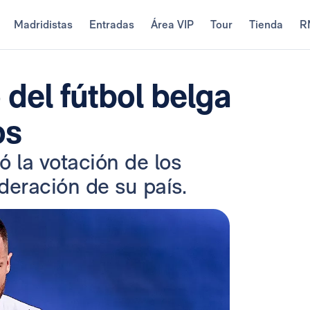
Madridistas
Entradas
Área VIP
Tour
Tienda
R
 del fútbol belga
os
ó la votación de los
ederación de su país.