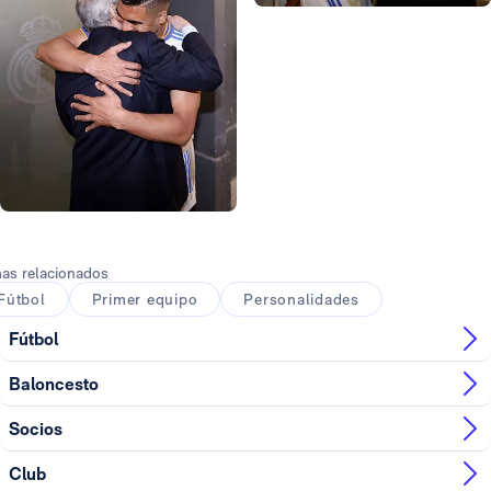
Foto: Antonio Villalba
Foto: Antonio Villalba
Foto: Antonio Villalba
Foto: Antonio Villalba
Foto: Antonio Villalba
Foto: Antonio Villalba
as relacionados
Fútbol
Primer equipo
Personalidades
Fútbol
Baloncesto
Socios
Club