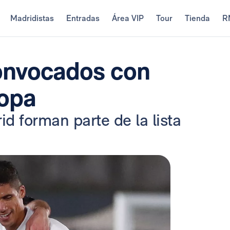
Madridistas
Entradas
Área VIP
Tour
Tienda
R
onvocados con
copa
id forman parte de la lista