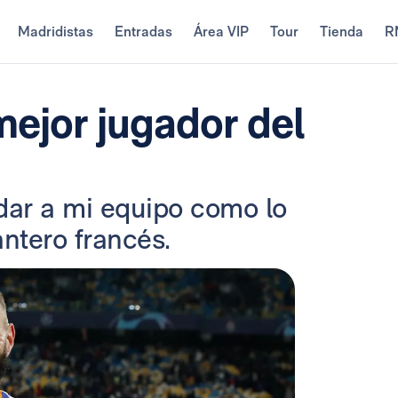
Madridistas
Entradas
Área VIP
Tour
Tienda
R
mejor jugador del
udar a mi equipo como lo
antero francés.