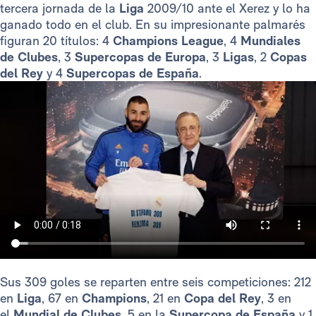
tercera jornada de la
Liga
2009/10 ante el Xerez y lo ha
ganado todo en el club. En su impresionante palmarés
figuran 20 títulos: 4
Champions League
, 4
Mundiales
de Clubes
, 3
Supercopas de Europa
, 3
Ligas
, 2
Copas
del Rey
y 4
Supercopas de España
.
Sus 309 goles se reparten entre seis competiciones: 212
en
Liga
, 67 en
Champions
, 21 en
Copa del Rey
, 3 en
el
Mundial de Clubes
, 5 en la
Supercopa de España
y 1