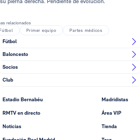
su pierna derecha. Pendiente de evolución.
as relacionados
Fútbol
Primer equipo
Partes médicos
Fútbol
Baloncesto
Socios
Club
Estadio Bernabéu
Madridistas
RMTV en directo
Área VIP
Noticias
Tienda
Fundación Real Madrid
Tour