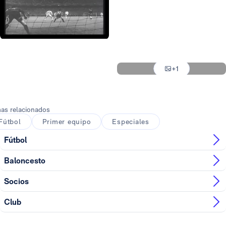
Foto: Real Madrid
Foto: Real Madrid
+1
Foto: Real Madrid
as relacionados
Fútbol
Primer equipo
Especiales
Fútbol
Baloncesto
Socios
Club