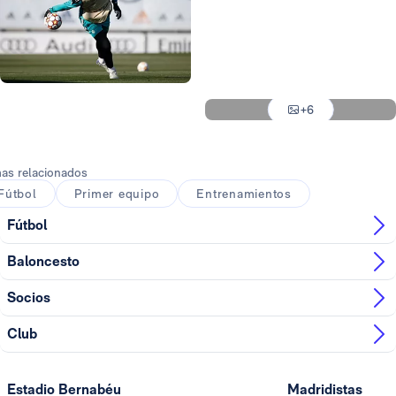
Foto: Antonio Villalba
Foto: Antonio Villalba
Foto: Antonio Villalba
Foto: Antonio Villalba
+6
Foto: Antonio Villalba
as relacionados
Fútbol
Primer equipo
Entrenamientos
Fútbol
Baloncesto
Socios
Club
Estadio Bernabéu
Madridistas