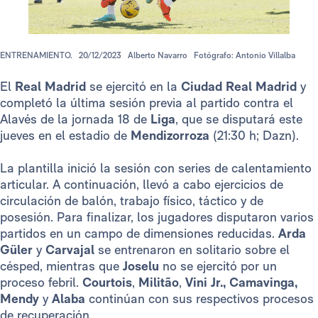
ENTRENAMIENTO.
20/12/2023
Alberto Navarro
Fotógrafo: Antonio Villalba
El
Real Madrid
se ejercitó en la
Ciudad Real Madrid
y
completó la última sesión previa al partido contra el
Alavés de la jornada 18 de
Liga
, que se disputará este
jueves en el estadio de
Mendizorroza
(21:30 h; Dazn).
La plantilla inició la sesión con series de calentamiento
articular. A continuación, llevó a cabo ejercicios de
circulación de balón, trabajo físico, táctico y de
posesión. Para finalizar, los jugadores disputaron varios
partidos en un campo de dimensiones reducidas.
Arda
Güler
y
Carvajal
se entrenaron en solitario sobre el
césped, mientras que
Joselu
no se ejercitó por un
proceso febril.
Courtois
,
Militão
,
Vini Jr., Camavinga,
Mendy
y
Alaba
continúan con sus respectivos procesos
de recuperación.