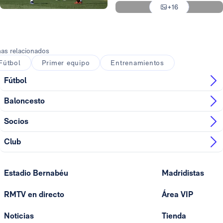
+16
Foto: Víctor Carretero
Foto: Víctor Carretero
as relacionados
Fútbol
Primer equipo
Entrenamientos
Fútbol
Baloncesto
Socios
Club
Estadio Bernabéu
Madridistas
RMTV en directo
Área VIP
Noticias
Tienda