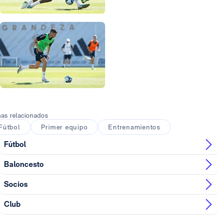
Foto: Víctor Carretero
Foto: Víctor Carretero
Foto: Víctor Carretero
Foto: Víctor Carretero
Foto: Víctor Carretero
Foto: Víctor Carretero
as relacionados
Fútbol
Primer equipo
Entrenamientos
Fútbol
Baloncesto
Socios
Club