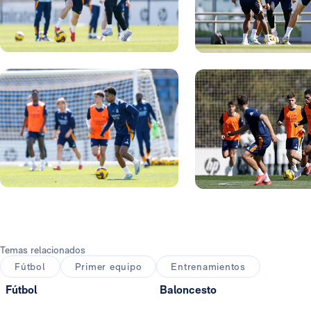
Foto: Real Madrid
Foto: Real Madrid
Foto: Real Madrid
Foto: Real Madrid
Temas relacionados
Fútbol
Primer equipo
Entrenamientos
Fútbol
Baloncesto