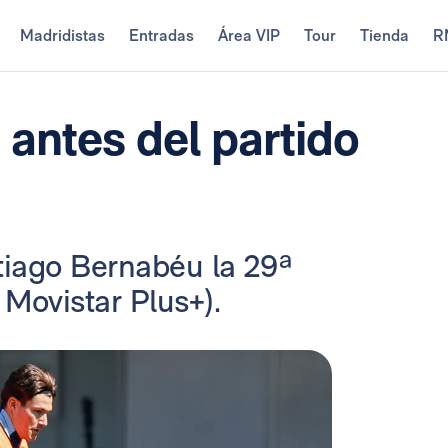
Madridistas
Entradas
Área VIP
Tour
Tienda
R
antes del partido
tiago Bernabéu la 29ª
 Movistar Plus+).