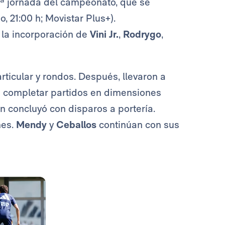
9ª jornada del campeonato, que se
, 21:00 h; Movistar Plus+).
 la incorporación de
Vini Jr.
,
Rodrygo
,
ticular y rondos. Después, llevaron a
de completar partidos en dimensiones
ón concluyó con disparos a portería.
nes.
Mendy
y
Ceballos
continúan con sus
Foto: Real Madrid
Foto: Real Madrid