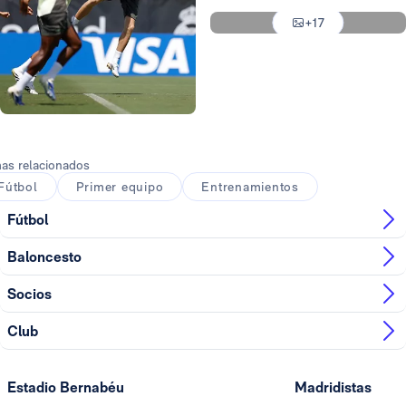
Foto: Real Madrid
+17
Foto: Real Madrid
Foto: Real Madrid
as relacionados
Fútbol
Primer equipo
Entrenamientos
Fútbol
Baloncesto
Socios
Club
Estadio Bernabéu
Madridistas