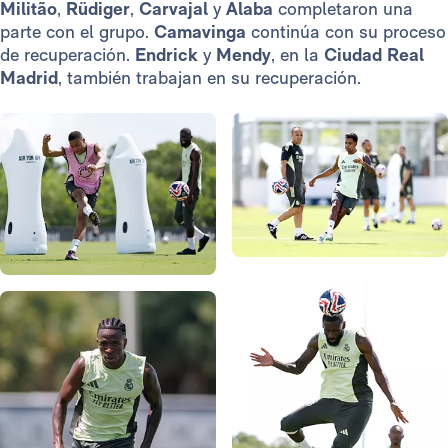
Militão
,
Rüdiger
,
Carvajal
y
Alaba
completaron una
parte con el grupo.
Camavinga
continúa con su proceso
de recuperación.
Endrick
y
Mendy
, en la
Ciudad Real
Madrid
, también trabajan en su recuperación.
Foto: Real Madrid
Foto: Real Madrid