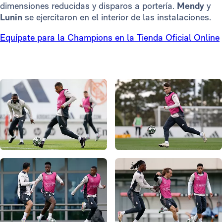
dimensiones reducidas y disparos a portería.
Mendy
y
Lunin
se ejercitaron en el interior de las instalaciones.
Equípate para la Champions en la Tienda Oficial Online
Foto: Real Madrid
Foto: Real Madrid