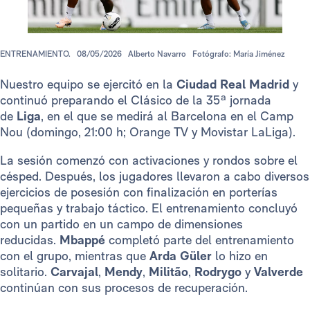
ENTRENAMIENTO.
08/05/2026
Alberto Navarro
Fotógrafo: María Jiménez
Nuestro equipo se ejercitó en la
Ciudad Real Madrid
y
continuó preparando el Clásico de la 35ª jornada
de
Liga
, en el que se medirá al Barcelona en el Camp
Nou (domingo, 21:00 h; Orange TV y Movistar LaLiga).
La sesión comenzó con activaciones y rondos sobre el
césped. Después, los jugadores llevaron a cabo diversos
ejercicios de posesión con finalización en porterías
pequeñas y trabajo táctico. El entrenamiento concluyó
con un partido en un campo de dimensiones
reducidas.
Mbappé
completó parte del entrenamiento
con el grupo, mientras que
Arda Güler
lo hizo en
solitario.
Carvajal
,
Mendy
,
Militão
,
Rodrygo
y
Valverde
continúan con sus procesos de recuperación.