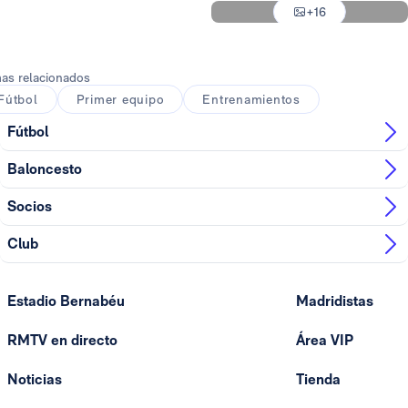
+16
Foto: Antonio Villalba
as relacionados
Fútbol
Primer equipo
Entrenamientos
Fútbol
Baloncesto
Socios
Club
Estadio Bernabéu
Madridistas
RMTV en directo
Área VIP
Noticias
Tienda