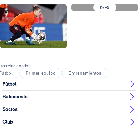
Foto: Antonio Villalba
Foto: Antonio Villalba
+9
Foto: Antonio Villalba
Foto: Antonio Villalba
as relacionados
Fútbol
Primer equipo
Entrenamientos
Fútbol
Baloncesto
Socios
Club