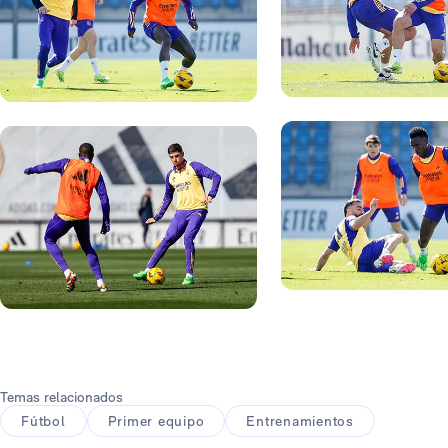
Foto: Real Madrid
Foto: Real Madrid
Foto: Real Madrid
Foto: Real Madrid
Temas relacionados
Fútbol
Primer equipo
Entrenamientos