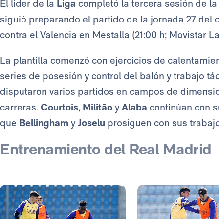
El líder de la
Liga
completó la tercera sesión de l
siguió preparando el partido de la jornada 27 de
contra el Valencia en Mestalla (21:00 h; Movistar La
La plantilla comenzó con ejercicios de calentamien
series de posesión y control del balón y trabajo táct
disputaron varios partidos en campos de dimensio
carreras.
Courtois
,
Militão
y
Alaba
continúan con su
que
Bellingham
y
Joselu
prosiguen con sus trabajo
Entrenamiento del Real Madrid