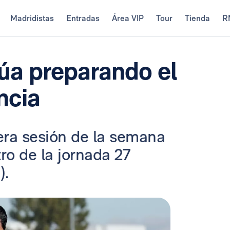
Madridistas
Entradas
Área VIP
Tour
Tienda
R
núa preparando el
ncia
era sesión de la semana
ro de la jornada 27
).