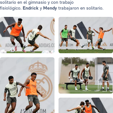
solitario en el gimnasio y con trabajo
fisiológico.
Endrick
y
Mendy
trabajaron en solitario.
Foto: Real Madrid
Foto: Real Madrid
Foto: Real Madrid