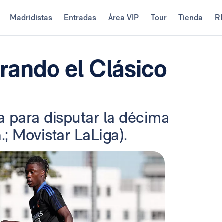
Madridistas
Entradas
Área VIP
Tour
Tienda
R
rando el Clásico
na para disputar la décima
.; Movistar LaLiga).