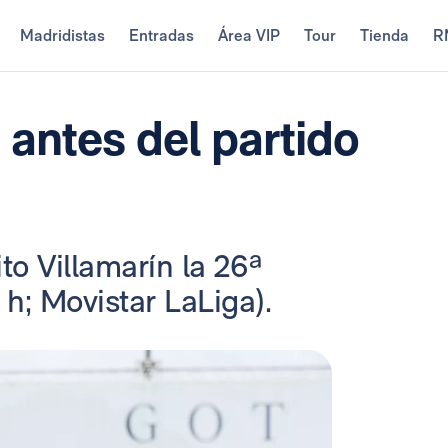
Madridistas
Entradas
Área VIP
Tour
Tienda
R
antes del partido
to Villamarín la 26ª
 h; Movistar LaLiga).