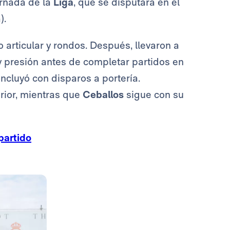
ornada de la
Liga
, que se disputará en el
).
articular y rondos. Después, llevaron a
y presión antes de completar partidos en
cluyó con disparos a portería.
erior, mientras que
Ceballos
sigue con su
partido
Foto: Real Madrid
Foto: Real Madrid