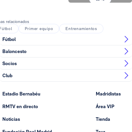
Foto: Real Madrid
as relacionados
Fútbol
Primer equipo
Entrenamientos
Fútbol
Baloncesto
Socios
Club
Estadio Bernabéu
Madridistas
RMTV en directo
Área VIP
Noticias
Tienda
Fundación Real Madrid
Tour