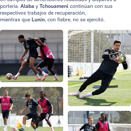
portería.
Alaba
y
Tchouameni
continúan con sus
respectivos trabajos de recuperación,
mientras
que
Lunin
, con fiebre, no se ejercitó.
Foto: Real Madrid
Foto: Real Madrid