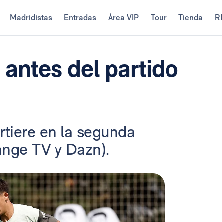
Madridistas
Entradas
Área VIP
Tour
Tienda
R
antes del partido
artiere en la segunda
range TV y Dazn).