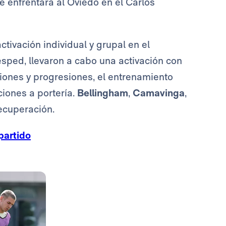
se enfrentará al Oviedo en el Carlos
tivación individual y grupal en el
ésped, llevaron a cabo una activación con
aciones y progresiones, el entrenamiento
ciones a portería.
Bellingham
,
Camavinga
,
ecuperación.
partido
Foto: Real Madrid
Foto: Real Madrid