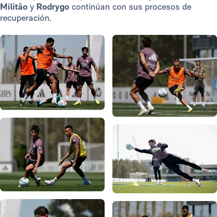
Militão
y
Rodrygo
continúan con sus procesos de
recuperación.
Foto: Real Madrid
Foto: Real Madrid
Foto: Real Madrid
Foto: Real Madrid