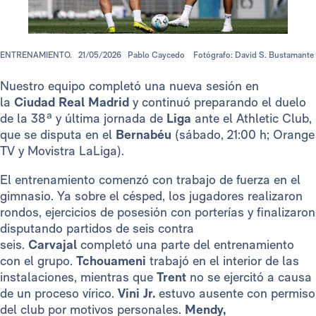
ENTRENAMIENTO.
21/05/2026
Pablo Caycedo
Fotógrafo: David S. Bustamante
Nuestro equipo completó una nueva sesión en
la
Ciudad Real Madrid
y continuó preparando el duelo
de la 38ª y última jornada de
Liga
ante el Athletic Club,
que se disputa en el
Bernabéu
(sábado, 21:00 h; Orange
TV y Movistra LaLiga).
El entrenamiento comenzó con trabajo de fuerza en el
gimnasio. Ya sobre el césped, los jugadores realizaron
rondos, ejercicios de posesión con porterías y finalizaron
disputando partidos de seis contra
seis.
Carvajal
completó una parte del entrenamiento
con el grupo.
Tchouameni
trabajó en el interior de las
instalaciones, mientras que
Trent
no se ejercitó a causa
de un proceso vírico.
Vini Jr.
estuvo ausente con permiso
del club por motivos personales.
Mendy,