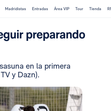
Madridistas
Entradas
Área VIP
Tour
Tienda
R
seguir preparando
Osasuna en la primera
 TV y Dazn).