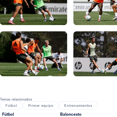
Foto: Real Madrid
Foto: Real Madrid
Foto: Real Madrid
Foto: Real Madrid
Temas relacionados
Fútbol
Primer equipo
Entrenamientos
Fútbol
Baloncesto