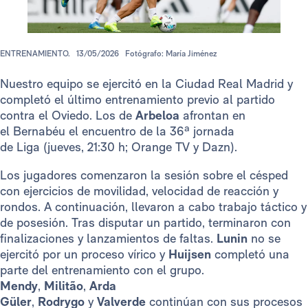
ENTRENAMIENTO.
13/05/2026
Fotógrafo: María Jiménez
Nuestro equipo se ejercitó en la Ciudad Real Madrid y
completó el último entrenamiento previo al partido
contra el Oviedo. Los de
Arbeloa
afrontan en
el Bernabéu el encuentro de la 36ª jornada
de Liga (jueves, 21:30 h; Orange TV y Dazn).
Los jugadores comenzaron la sesión sobre el césped
con ejercicios de movilidad, velocidad de reacción y
rondos. A continuación, llevaron a cabo trabajo táctico y
de posesión. Tras disputar un partido, terminaron con
finalizaciones y lanzamientos de faltas.
Lunin
no se
ejercitó por un proceso vírico y
Huijsen
completó una
parte del entrenamiento con el grupo.
Mendy
,
Militão
,
Arda
Güler
,
Rodrygo
y
Valverde
continúan con sus procesos