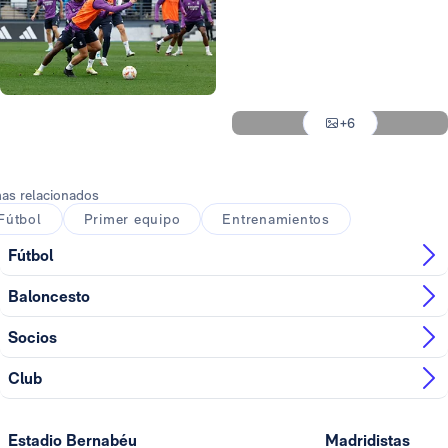
Foto: Víctor Carretero
Foto: Antonio Villalba
Foto: María Jiménez
Foto: Antonio Villalba
+6
Foto: Antonio Villalba
as relacionados
Fútbol
Primer equipo
Entrenamientos
Fútbol
Baloncesto
Socios
Club
Estadio Bernabéu
Madridistas