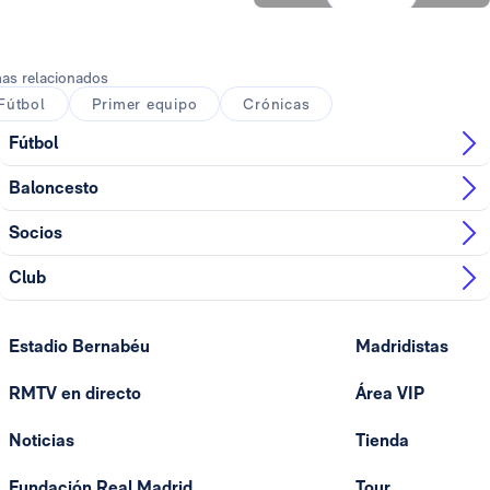
Foto: Real Madrid
as relacionados
Fútbol
Primer equipo
Crónicas
Fútbol
Baloncesto
Socios
Club
Estadio Bernabéu
Madridistas
RMTV en directo
Área VIP
Noticias
Tienda
Fundación Real Madrid
Tour