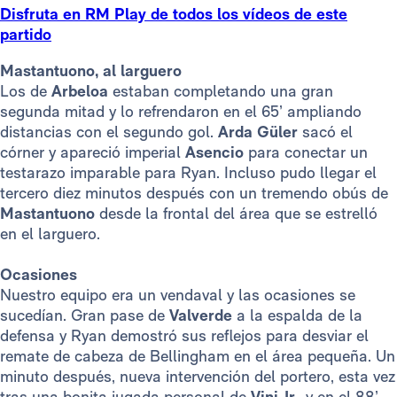
Disfruta en RM Play de todos los vídeos de este
partido
Mastantuono, al larguero
Los de
Arbeloa
estaban completando una gran
segunda mitad y lo refrendaron en el 65’ ampliando
distancias con el segundo gol.
Arda Güler
sacó el
córner y apareció imperial
Asencio
para conectar un
testarazo imparable para Ryan. Incluso pudo llegar el
tercero diez minutos después con un tremendo obús de
Mastantuono
desde la frontal del área que se estrelló
en el larguero.
Ocasiones
Nuestro equipo era un vendaval y las ocasiones se
sucedían. Gran pase de
Valverde
a la espalda de la
defensa y Ryan demostró sus reflejos para desviar el
remate de cabeza de Bellingham en el área pequeña. Un
minuto después, nueva intervención del portero, esta vez
tras una bonita jugada personal de
Vini Jr.,
y en el 88’