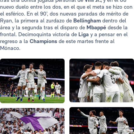
nuevo duelo entre los dos, en el que el meta se hizo con
el esférico. En el 90’, dos nuevas paradas de mérito de
Ryan, la primera al zurdazo de
Bellingham
dentro del
área y la segunda tras el disparo de
Mbappé
desde la
frontal. Decimoquinta victoria de
Liga
y a pensar en el
regreso a la
Champions
de
este martes frente al
Mónaco.
Foto: Real Madrid
Foto: Real Madrid