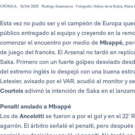
CRÓNICA.
16/04/2025
Rodrigo Salamanca
Fotógrafo: Helios de la Rubia, María 
Esta vez no pudo ser y el campeón de Europa que
público entregado al equipo y creyendo en la rem
comenzar el encuentro por medio de
Mbappé,
pero
de juego del francés. El Arsenal no tardó en replica
Saka. Primero con un fuerte golpeo desviado desde 
del extremo inglés lo despejó con una buena esti
Letexier, avisado por el VAR, acudió al monitor y 
Courtois
adivinó la intención de Saka en el lanzami
Penalti anulado a Mbappé
Los de
Ancelotti
se fueron a por el gol y en el 22’ 
agarrón. El árbitro señaló el penalti, pero despué