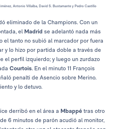
Jiménez, Antonio Villalba, David S. Bustamante y Pedro Castillo
dó eliminado de la Champions. Con un
ontada, el
Madrid
se adelantó nada más
 el tanto no subió al marcador por fuera
r y lo hizo por partida doble a través de
el perfil izquierdo; y luego un zurdazo
rada
Courtois
. En el minuto 11 François
señaló penalti de Asencio sobre Merino.
ento y lo detuvo.
Rice derribó en el área a
Mbappé
tras otro
s de 6 minutos de parón acudió al monitor,