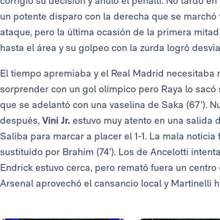
corrigió su decisión y anuló el penalti. No tardó en
un potente disparo con la derecha que se marchó 
ataque, pero la última ocasión de la primera mitad 
hasta el área y su golpeo con la zurda logró desvi
El tiempo apremiaba y el Real Madrid necesitaba m
sorprender con un gol olímpico pero Raya lo sacó s
que se adelantó con una vaselina de Saka (67’). Nu
después,
Vini Jr.
estuvo muy atento en una salida de
Saliba para marcar a placer el 1-1. La mala noticia
sustituido por Brahim (74’). Los de Ancelotti inten
Endrick estuvo cerca, pero remató fuera un centro
Arsenal aprovechó el cansancio local y Martinelli hiz