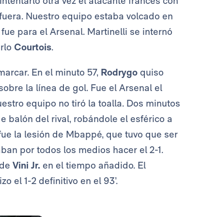
 intentarlo otra vez el atacante francés con
fuera. Nuestro equipo estaba volcado en
fue para el Arsenal. Martinelli se internó
arlo
Courtois
.
arcar. En el minuto 57,
Rodrygo
quiso
obre la línea de gol. Fue el Arsenal el
estro equipo no tiró la toalla. Dos minutos
 balón del rival, robándole el esférico a
 fue la lesión de Mbappé, que tuvo que ser
taban por todos los medios hacer el 2-1.
 de
Vini Jr.
en el tiempo añadido. El
o el 1-2 definitivo en el 93’.